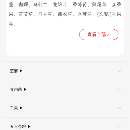
蔻、咖喱、马郁兰、龙脷叶、香薄荷、鼠尾草、众香
果、苦艾草、洋甘菊、薰衣草、香荚兰、(长/圆)香果
等。
查看全部＞
芝麻 ▶
食用菌 ▶
干果 ▶
五谷杂粮 ▶