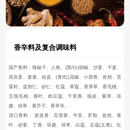
香辛料及复合调味料
国产香料：辣椒干、八角、(黑/白)胡椒、沙姜、干姜、
高良姜、姜黄、桂皮、(青/红)花椒、小茴香、孜然、芫
荽籽、益智仁、砂仁、红蔻、草蔻、香茅草、香毛桃、
五指毛桃、香叶、肉豆蔻、千里香、陈皮、紫草、荜
拨、排草、黄芥子、香草等。
进口香料： 迷迭香、百里香、牛至、罗勒、孜然、香
叶、砂姜、丁香、荜拨、排草、白蔻、豆蔻(玉果)、红