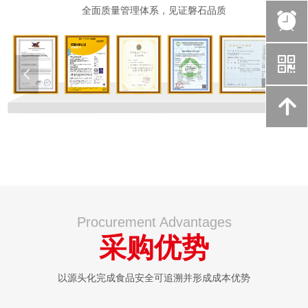
全面质量管理体系，见证磐石品质
뀥
낃
넲
넳
녕
Procurement Advantages
采购优势
以源头化完成食品安全可追溯并形成成本优势