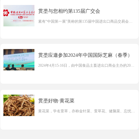
客！
贯垄与您相约第135届广交会
素有“中国第一展”美称的第135届中国进出口商品交易会
（以下简称广交会）于4月15日至5月5日在广州分三期举办
线下展。
贯垄应邀参加2024年中国国际芝麻（春季）
2024年4月15-16日，由中国食品土畜进出口商会主办的2024
大会
年中国国际芝麻（春季）大会在青岛市召开。
贯垄好物·黄花菜
黄花菜，学名萱草，亦称金针菜、萱草花、健脑菜、忘忧
草，属于百合科多年生草本植物，因其花蕾色泽金黄而得
名。