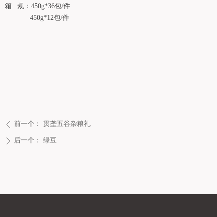
箱 规：450g*36包/件
450g*12包/件
前一个：
贯垄五谷杂粮礼
ꄴ
后一个：
绿豆
ꄲ