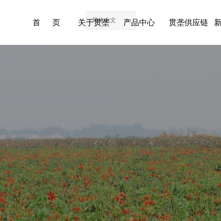
简体中文
ꀅ
首 页
关于贯垄
产品中心
贯垄供应链