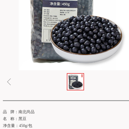
ꁆ
品 牌：南北尚品
名 称：黑豆
净含量：450g/包