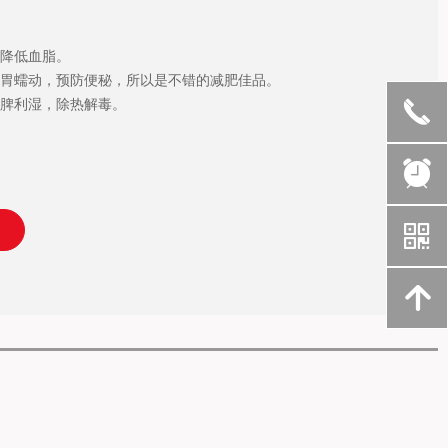
、降低血脂。
肠胃蠕动，预防便秘，所以是不错的减肥佳品。
健脾利湿，除热解毒。
끅
뀥
낃
녕