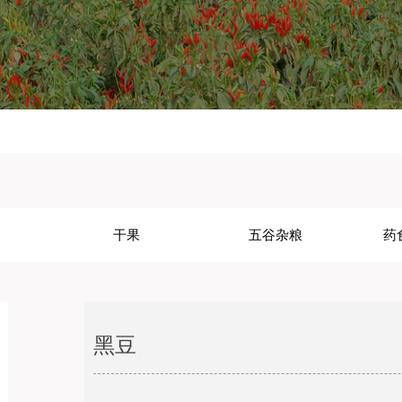
干果
五谷杂粮
药
黑豆