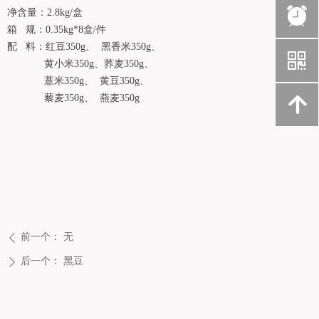
뀥
净含量：2.8kg/盒
箱 规：0.35kg*8盒/件
配 料：红豆350g、 黑香米350g、
낃
黄小米350g、荞麦350g、
薏米350g、 黄豆350g、
藜麦350g、 燕麦350g
녕
前一个：
无
ꄴ
后一个：
黑豆
ꄲ