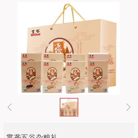
ꁆ
ꁇ
贯垄五谷杂粮礼