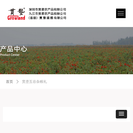
首页
ꄲ
贯垄五谷杂粮礼