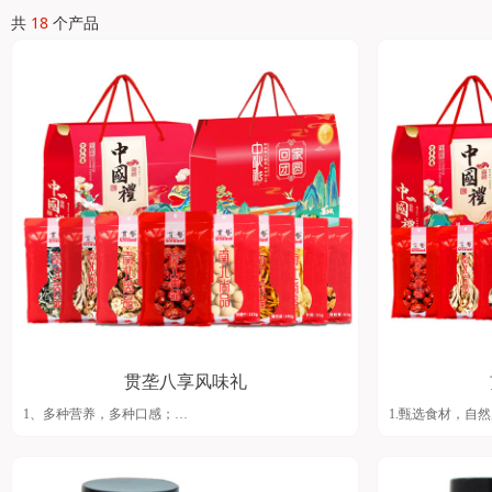
共
18
个产品
贯垄八享风味礼
1、多种营养，多种口感；
1.甄选食材，自
2、山野珍品，来自大自然的馈赠；
2.从采摘到成品
3、从人工采摘到自然风干，最大限度保留新鲜口感与核
3.大礼包、多口
心营养；
4.广东省农产品