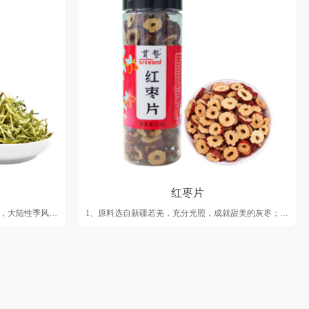
提高免疫力，促进血液的活力；
4、包装简约大气，罐口采用冷压封口技术，密封又容易
揭开，防潮生虫、冲泡方便；
5、广东省农产品加工 省级第九工厂生产，大厂制作，
安全有保障，自有SC/FSSC工厂。
红枣片
丘，大陆性季风气
1、原料选自新疆若羌，充分光照，成就甜美的灰枣；
生长出高品质的
2、采用低温物理干燥技术烘干，精心挑选只取果肉精
华，无核红枣片；
证花朵，均匀饱
3、不添加香精色素，拒绝糖水浸泡，保留原色原香;
4、包装简约大气，罐口采用冷压封口技术，密封又容易
揭开，防潮生虫、冲泡方便。
技术，密封又容易