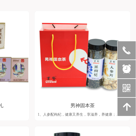
끅
뀥
낃
녕
礼
男神固本茶
1、人参配枸杞，健康又养生，享滋养，养健康；
2、黑枸杞原料产自青海，原木原色，自然本味，拒绝熏
硫染色；
3、人参片具有消除疲劳、静心凝神、增强肌力的功效，