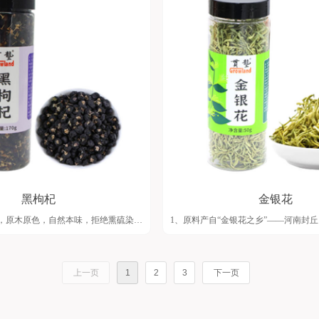
/FSSC工厂。
香菇莲子芡实汤料41g*2
莲子淮山汤料64g*2
枸杞银耳汤料16g*2
百合莲子玉竹汤料90g*2
黑枸杞
金银花
，原木原色，自然本味，拒绝熏硫染
1、原料产自“金银花之乡”——河南封
候区，气候温和，光热和水资源充足，
优中选优，筛选出烂果、小果，选用大果
金银花;
2、生产过程严格按标准手工筛选，保
上一页
1
2
3
下一页
，花青素含量高；
满，形态整齐;
C工厂；
3、自有SC/FSSC工厂；
气，罐口采用冷压封口技术，密封又容易
4、包装简约大气，罐口采用冷压封口