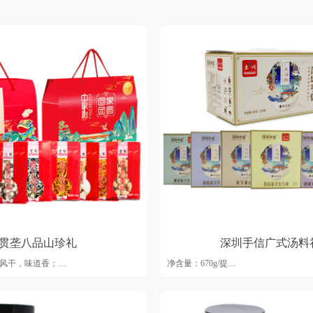
贯垄八品山珍礼
深圳手信广式汤料
然风干，味道香；
净含量：670g/提
，全程放心无污染；
箱 规：670g*8提/件
味、多品类，满满实惠；
配 料：蛹虫草干贝汤料 39g*2
加工 省级第九工厂生产，大厂制作，安
淮山莲子桂圆肉汤料85g*2