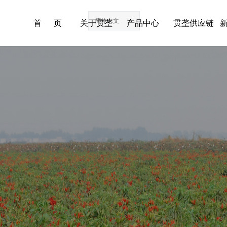
简体中文
ꀅ
首 页
关于贯垄
产品中心
贯垄供应链