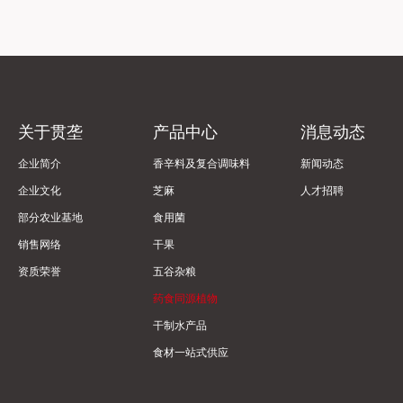
揭开，防潮生虫、冲泡方便。
揭开，防潮生虫
关于贯垄
产品中心
消息动态
企业简介
香辛料及复合调味料
新闻动态
企业文化
芝麻
人才招聘
部分农业基地
食用菌
销售网络
干果
资质荣誉
五谷杂粮
药食同源植物
干制水产品
食材一站式供应