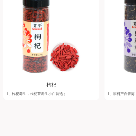
4、广东省农产品加工 省级第九工厂生产，大厂制作，
全有保障，自有SC
安全有保障，自有SC/FSSC工厂。
枸杞
1、枸杞养生，枸杞茶养生小白首选；
1、原料产自青海
2、产自宁夏，头茬大果枸杞，颗粒较大籽少、肉厚干果
色；
是长果形、只选用头部3A以上5个级别，不选用小果，
2、精益求精，
烂果；
装罐；
3、枸杞泡水呈橘红色，清透发亮，上浮率高;
3、3秒极速拉丝
4、自有SC/FSSC工厂；
4、自有SC/FSS
5、包装简约大气，罐口采用冷压封口技术，密封又容易
5、包装简约大